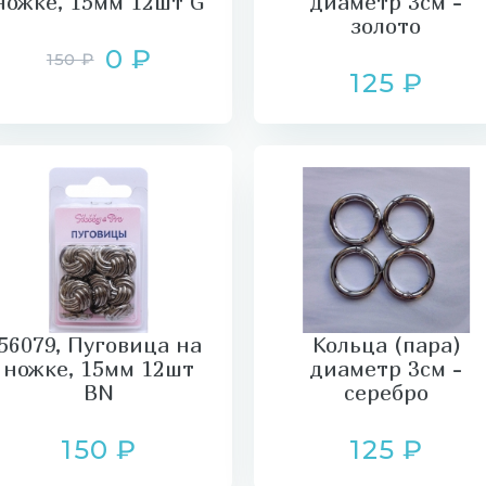
ножке, 15мм 12шт G
диаметр 3см -
золото
0 ₽
150 ₽
125 ₽
56079, Пуговица на
Кольца (пара)
ножке, 15мм 12шт
диаметр 3см -
BN
серебро
150 ₽
125 ₽