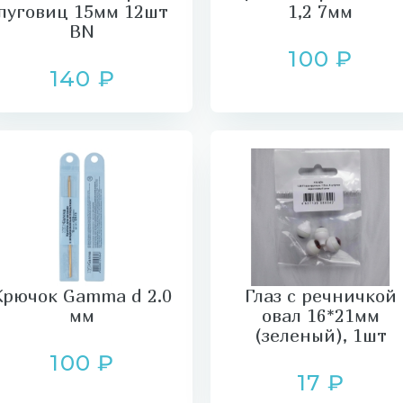
пуговиц 15мм 12шт
1,2 7мм
BN
100 ₽
140 ₽
Крючок Gamma d 2.0
Глаз с речничкой
мм
овал 16*21мм
(зеленый), 1шт
100 ₽
17 ₽