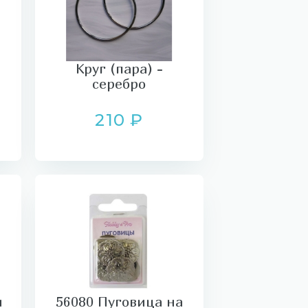
а
Круг (пара) -
серебро
210 ₽
и
56080 Пуговица на