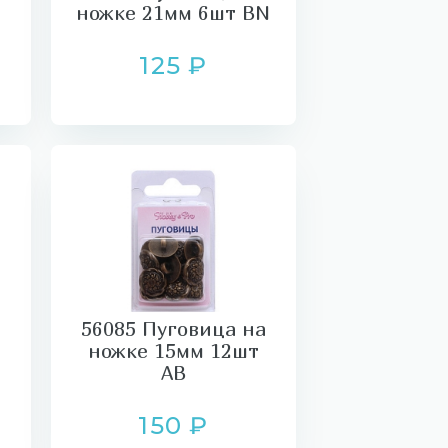
ножке 21мм 6шт BN
125 ₽
56085 Пуговица на
ножке 15мм 12шт
AB
150 ₽