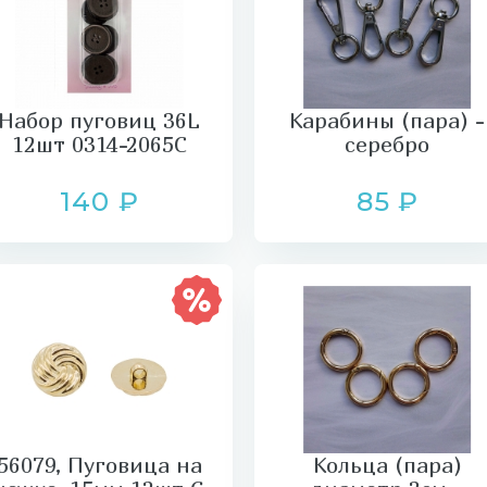
Набор пуговиц 36L
Карабины (пара) -
12шт 0314-2065С
серебро
140 ₽
85 ₽
56079, Пуговица на
Кольца (пара)