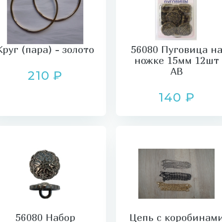
Круг (пара) - золото
56080 Пуговица н
ножке 15мм 12шт
AB
210 ₽
140 ₽
56080 Набор
Цепь с коробинам