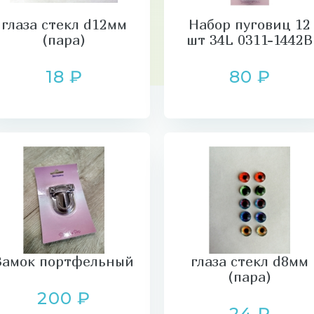
глаза стекл d12мм
Набор пуговиц 12
(пара)
шт 34L 0311-1442В
18 ₽
80 ₽
Замок портфельный
глаза стекл d8мм
(пара)
200 ₽
24 ₽