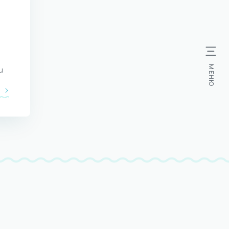
МЕНЮ
и
И