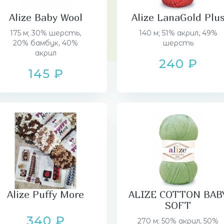
Alize Baby Wool
Alize LanaGold Plu
175 м; 30% шерсть,
140 м; 51% акрил, 49%
20% бамбук, 40%
шерсть
акрил
240 ₽
145 ₽
Alize Puffy More
ALIZE COTTON BAB
SOFT
340 ₽
270 м; 50% акрил, 50%