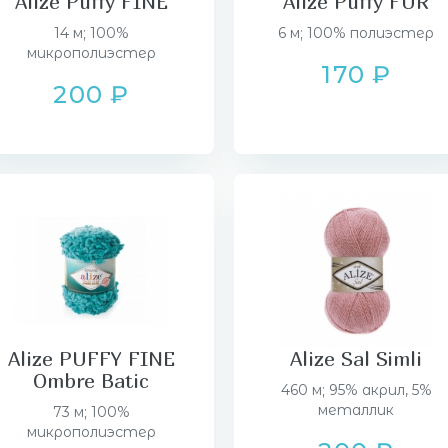
Alize Puffy FINE
Alize Puffy FUR
14 м; 100%
6 м; 100% полиэстер
микрополиэстер
170 ₽
200 ₽
Alize PUFFY FINE
Alize Sal Simli
Ombre Batic
460 м; 95% акрил, 5%
металлик
73 м; 100%
микрополиэстер