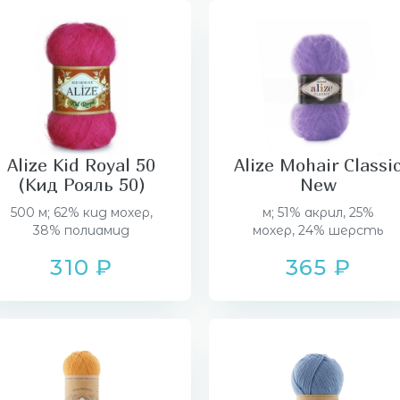
Alize Kid Royal 50
Alize Mohair Classi
(Кид Рояль 50)
New
500 м; 62% кид мохер,
м; 51% акрил, 25%
38% полиамид
мохер, 24% шерсть
310 ₽
365 ₽