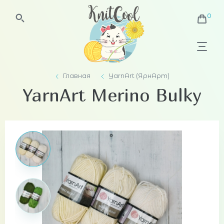
Главная
YarnArt (ЯрнАрт)
YarnArt Merino Bulky