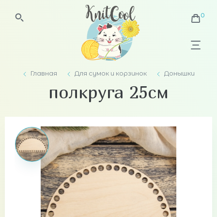
Главная
Для сумок и корзинок
Донышки
полкруга 25см