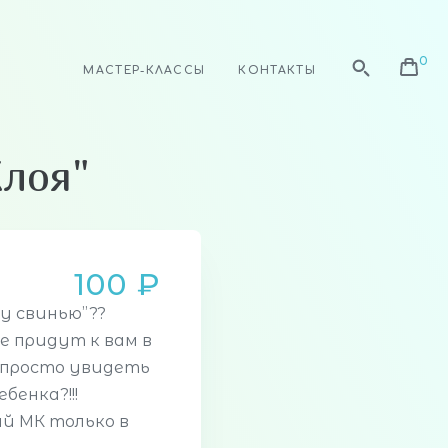
МАСТЕР-КЛАССЫ
КОНТАКТЫ
Хлоя"
100 ₽
у свинью”??
е придут к вам в
и просто увидеть
бенка?!!!
й МК только в